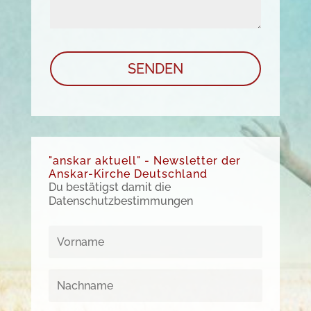
SENDEN
A
l
t
"anskar aktuell" - Newsletter der
e
Anskar-Kirche Deutschland
r
Du bestätigst damit die
Datenschutzbestimmungen
n
a
t
i
v
e