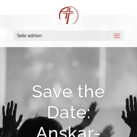
Seite wählen
Save the
Date:
Anskar-