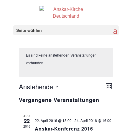
Seite wählen
Es sind keine anstehenden Veranstaltungen
vorhanden.
Anstehende
Ansicht
Veranst
Liste
Ansicht
Navigat
Datum
Vergangene Veranstaltungen
Navigat
wählen.
APR.
22
22. April 2016 @ 18:00
-
24. April 2016 @ 16:00
2016
Anskar-Konferenz 2016