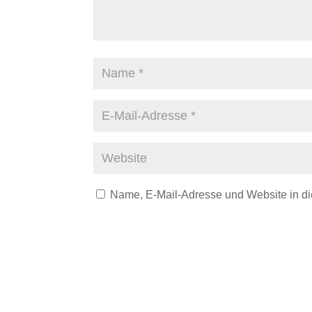
Name, E-Mail-Adresse und Website in d
A
l
t