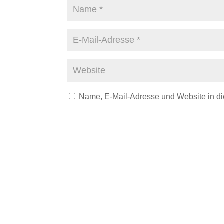
Name, E-Mail-Adresse und Website in d
A
l
t
e
r
n