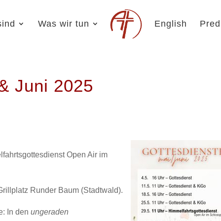
sind
Was wir tun
English
Pred
& Juni 2025
fahrtsgottesdienst Open Air im
Grillplatz Runder Baum (Stadtwald).
e: In den
ungeraden